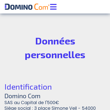
Aller
au
contenu
Données
personnelles
Identification
Domino Com
SAS au Capital de 1'500€
Siège social : 3 place Simone Veil - 54000