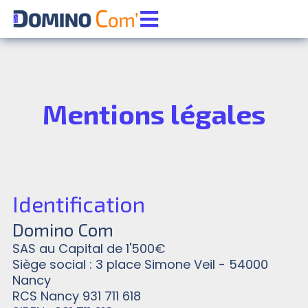
Aller
au
contenu
Mentions légales
Identification
Domino Com
SAS au Capital de 1'500€
Siège social : 3 place Simone Veil - 54000
Nancy
RCS Nancy 931 711 618